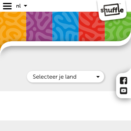
nl
spellen
spelregels
waar te koop
faq
Selecteer je land